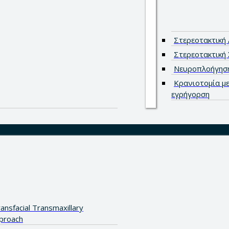
Στερεοτακτική 
Στερεοτακτική 
Νευροπλοήγησ
Κρανιοτομία με
εγρήγορση
ansfacial Transmaxillary
proach