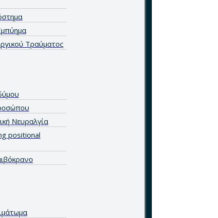
όστημα
Εμπύημα
υργικού Τραύματος
δύμου
ροσώπου
κή Νευραλγία
ng positional
αιβόκρανο
Αιμάτωμα