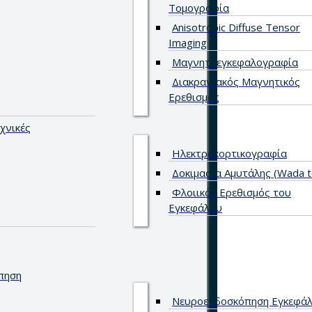
Τομογραφία
Anisotropic Diffuse Tensor
Imaging
Μαγνητοεγκεφαλογραφία
Διακρανιακός Μαγνητικός
Ερεθισμός
χνικές
Ηλεκτροκορτικογραφία
Δοκιμασία Αμυτάλης (Wada t
Φλοιικός Ερεθισμός του
Εγκεφάλου
πηση
Νευροενδοσκόπηση Εγκεφά