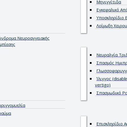
Μηνιγγίτιδα
Εγκεφαλικό Απ
Υποσκληρίδιο 
Λοίμωξη Χειρο
ύνδρομα Νευροαγγειακής
μπίεσης
Νευραλγία Τρι
Σπασμός Ημιπ
Γλωσσοφαρυγγι
Ίλιγγος (disabli
vertigo)
Σπασμωδικό Ρ
υριγγομυελία
ραύμα
Επισκληρίδιο 