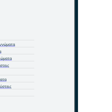
αννώματα
α
ιώματα
στεις
ατα
ύστεις