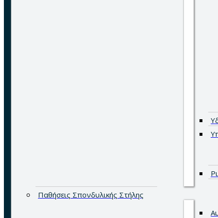
Υ
Υ
Ρ
Παθήσεις Σπονδυλικής Στήλης
Α