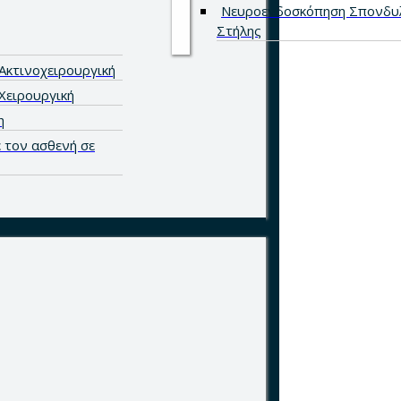
Νευροενδοσκόπηση Σπονδυ
Στήλης
Ακτινοχειρουργική
Χειρουργική
η
 τον ασθενή σε