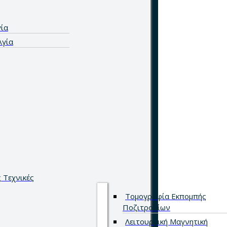
ία
λγία
 Τεχνικές
Τομογραφία Εκπομπής
Ποζιτρονίων
Λειτουργική Μαγνητική