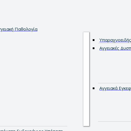
γγειακή Παθολογία
Υπαραχνοειδής
Αγγειακές Δυσ
Αγγειακά Εγκεφ