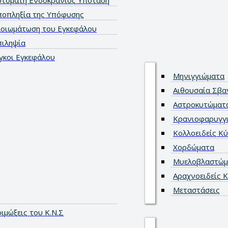
υτόματη Ενδοκράνιος Υπόταση
ποπληξία της Υπόφυσης
λοιωμάτωση του Εγκεφάλου
πιληψία
γκοι Εγκεφάλου
Μηνιγγιώματα
Αιθουσαία Σβ
Αστροκυτώματ
Κρανιοφαρυγγ
Κολλοειδείς Κύ
Χορδώματα
Μυελοβλαστώμ
Αραχνοειδείς Κ
Μεταστάσεις
ιμώξεις του Κ.Ν.Σ