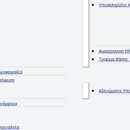
Υποσκληρίδιο 
Αιμορραγική Θ
Τραύμα Βάσης 
δροκεφαλία
πόφυση
Αδενώματα Υπ
ινόρροια
υχεναλγία