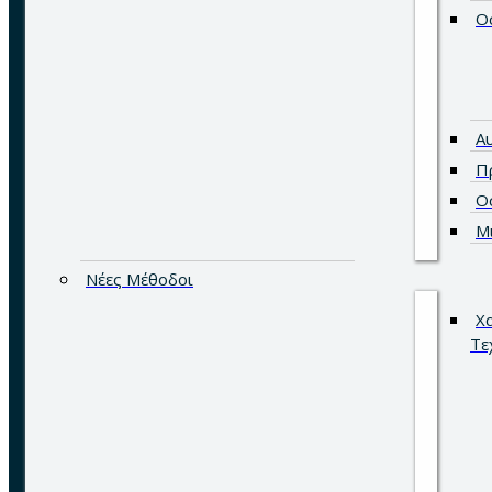
Ο
Α
Π
Ο
Μ
Νέες Μέθοδοι
Χ
Τε