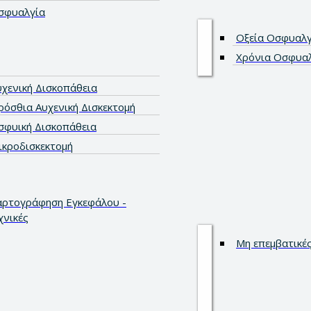
σφυαλγία
Οξεία Οσφυαλγ
Χρόνια Οσφυα
υχενική Δισκοπάθεια
ρόσθια Αυχενική Δισκεκτομή
σφυική Δισκοπάθεια
ικροδισκεκτομή
αρτογράφηση Εγκεφάλου -
χνικές
Μη επεμβατικές