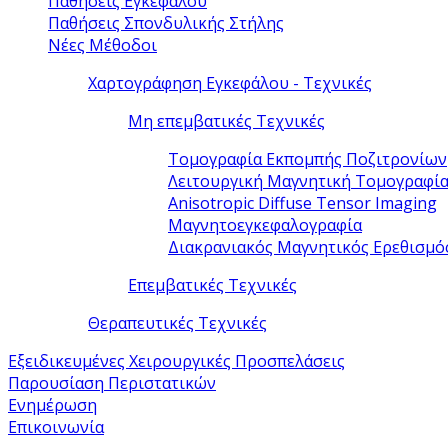
Παθήσεις Εγκεφάλου
Παθήσεις Σπονδυλικής Στήλης
Νέες Μέθοδοι
Χαρτογράφηση Εγκεφάλου - Τεχνικές
Μη επεμβατικές Τεχνικές
Τομογραφία Εκπομπής Ποζιτρονίων
Λειτουργική Μαγνητική Τομογραφί
Anisotropic Diffuse Tensor Imaging
Μαγνητοεγκεφαλογραφία
Διακρανιακός Μαγνητικός Ερεθισμό
Επεμβατικές Τεχνικές
Θεραπευτικές Τεχνικές
Εξειδικευμένες Χειρουργικές Προσπελάσεις
Παρουσίαση Περιστατικών
Ενημέρωση
Επικοινωνία