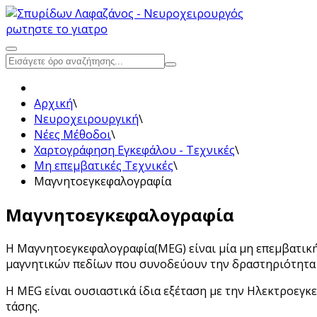
ρωτηστε το γιατρο
Αρχική
\
Νευροχειρουργική
\
Νέες Μέθοδοι
\
Χαρτογράφηση Εγκεφάλου - Τεχνικές
\
Μη επεμβατικές Τεχνικές
\
Μαγνητοεγκεφαλογραφία
Μαγνητοεγκεφαλογραφία
H Μαγνητοεγκεφαλογραφία(MEG) είναι μία μη επεμβατι
μαγνητικών πεδίων που συνοδεύουν την δραστηριότητα 
Η MEG είναι ουσιαστικά ίδια εξέταση με την Ηλεκτροεγκ
τάσης.