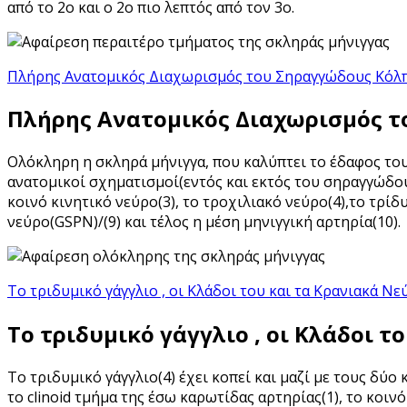
από το 2ο και ο 2ο πιο λεπτός από τον 3ο.
Πλήρης Ανατομικός Διαχωρισμός του Σηραγγώδους Κόλ
Πλήρης Ανατομικός Διαχωρισμός 
Ολόκληρη η σκληρά μήνιγγα, που καλύπτει το έδαφος το
ανατομικοί σχηματισμοί(εντός και εκτός του σηραγγώδους 
κοινό κινητικό νεύρο(3), το τροχιλιακό νεύρο(4),το τρίδυ
νεύρο(GSPN)/(9) και τέλος η μέση μηνιγγική αρτηρία(10).
Το τριδυμικό γάγγλιο , οι Κλάδοι του και τα Κρανιακά 
Το τριδυμικό γάγγλιο , οι Κλάδοι 
Το τριδυμικό γάγγλιο(4) έχει κοπεί και μαζί με τους δύο
το clinoid τμήμα της έσω καρωτίδας αρτηρίας(1), το κοιν