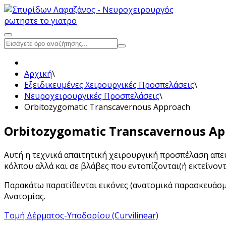
ρωτηστε το γιατρο
Αρχική
\
Εξειδικευμένες Χειρουργικές Προσπελάσεις
\
Νευροχειρουργικές Προσπελάσεις
\
Orbitozygomatic Transcavernous Approach
Orbitozygomatic Transcavernous A
Αυτή η τεχνικά απαιτητική χειρουργική προσπέλαση απε
κόλπου αλλά και σε βλάβες που εντοπίζονται(ή εκτείνοντ
Παρακάτω παρατίθενται εικόνες (ανατομικά παρασκευάσ
Ανατομίας.
Τομή Δέρματος-Υποδορίου (Curvilinear)