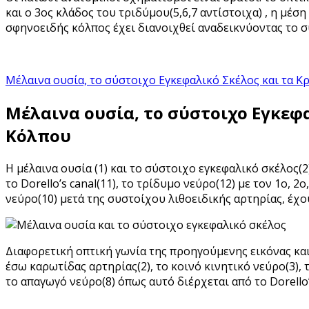
και ο 3ος κλάδος του τριδύμου(5,6,7 αντίστοιχα) , η μέσ
σφηνοειδής κόλπος έχει διανοιχθεί αναδεικνύοντας το σ
Μέλαινα ουσία, το σύστοιχο Εγκεφαλικό Σκέλος και τα 
Μέλαινα ουσία, το σύστοιχο Εγκεφ
Κόλπου
Η μέλαινα ουσία (1) και το σύστοιχο εγκεφαλικό σκέλος(2)
το Dorello’s canal(11), το τρίδυμο νεύρο(12) με τον 1ο, 2
νεύρο(10) μετά της συστοίχου λιθοειδικής αρτηρίας, έχο
Διαφορετική οπτική γωνία της προηγούμενης εικόνας και 
έσω καρωτίδας αρτηρίας(2), το κοινό κινητικό νεύρο(3), 
το απαγωγό νεύρο(8) όπως αυτό διέρχεται από το Dorello’s